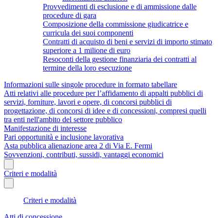
Provvedimenti di esclusione e di ammissione dalle
procedure di gara
Composizione della commissione giudicatrice e
curricula dei suoi componenti
Contratti di acquisto di beni e servizi di importo stimato
superiore a 1 milione di euro
Resoconti della gestione finanziaria dei contratti al
termine della loro esecuzione
Informazioni sulle singole procedure in formato tabellare
Atti relativi alle procedure per l’affidamento di appalti pubblici di
servizi, forniture, lavori e opere, di concorsi pubblici di
progettazione, di concorsi di idee e di concessioni, compresi quelli
tra enti nell'ambito del settore pubblico
Manifestazione di interesse
Pari opportunità e inclusione lavorativa
Asta pubblica alienazione area 2 di Via E. Fermi
Sovvenzioni, contributi, sussidi, vantaggi economici
Criteri e modalità
Criteri e modalità
Atti di concessione