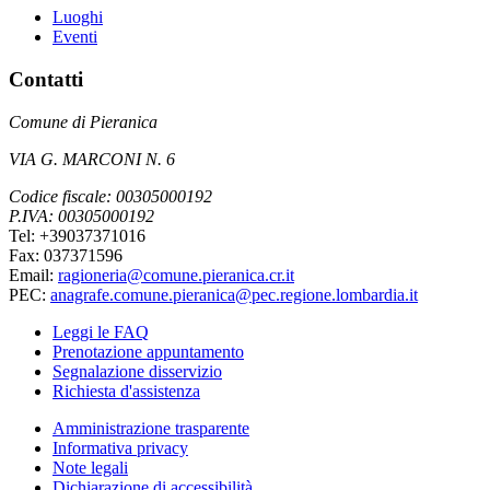
Luoghi
Eventi
Contatti
Comune di Pieranica
VIA G. MARCONI N. 6
Codice fiscale: 00305000192
P.IVA: 00305000192
Tel: +39037371016
Fax: 037371596
Email:
ragioneria@comune.pieranica.cr.it
PEC:
anagrafe.comune.pieranica@pec.regione.lombardia.it
Leggi le FAQ
Prenotazione appuntamento
Segnalazione disservizio
Richiesta d'assistenza
Amministrazione trasparente
Informativa privacy
Note legali
Dichiarazione di accessibilità