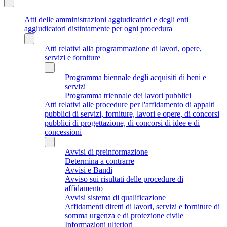
Atti delle amministrazioni aggiudicatrici e degli enti
aggiudicatori distintamente per ogni procedura
Atti relativi alla programmazione di lavori, opere,
servizi e forniture
Programma biennale degli acquisiti di beni e
servizi
Programma triennale dei lavori pubblici
Atti relativi alle procedure per l'affidamento di appalti
pubblici di servizi, forniture, lavori e opere, di concorsi
pubblici di progettazione, di concorsi di idee e di
concessioni
Avvisi di preinformazione
Determina a contrarre
Avvisi e Bandi
Avviso sui risultati delle procedure di
affidamento
Avvisi sistema di qualificazione
Affidamenti diretti di lavori, servizi e forniture di
somma urgenza e di protezione civile
Informazioni ulteriori