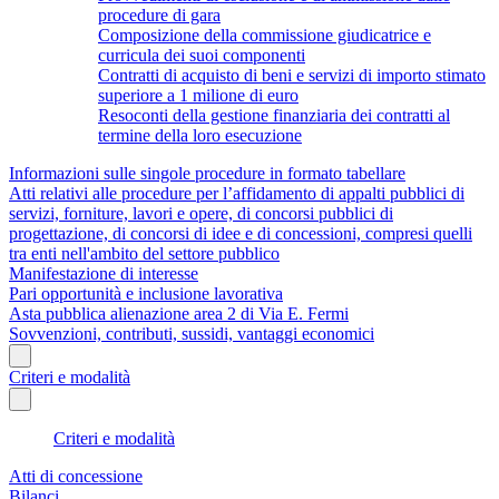
procedure di gara
Composizione della commissione giudicatrice e
curricula dei suoi componenti
Contratti di acquisto di beni e servizi di importo stimato
superiore a 1 milione di euro
Resoconti della gestione finanziaria dei contratti al
termine della loro esecuzione
Informazioni sulle singole procedure in formato tabellare
Atti relativi alle procedure per l’affidamento di appalti pubblici di
servizi, forniture, lavori e opere, di concorsi pubblici di
progettazione, di concorsi di idee e di concessioni, compresi quelli
tra enti nell'ambito del settore pubblico
Manifestazione di interesse
Pari opportunità e inclusione lavorativa
Asta pubblica alienazione area 2 di Via E. Fermi
Sovvenzioni, contributi, sussidi, vantaggi economici
Criteri e modalità
Criteri e modalità
Atti di concessione
Bilanci