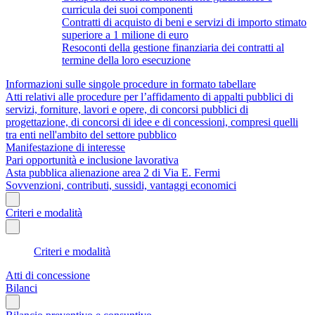
curricula dei suoi componenti
Contratti di acquisto di beni e servizi di importo stimato
superiore a 1 milione di euro
Resoconti della gestione finanziaria dei contratti al
termine della loro esecuzione
Informazioni sulle singole procedure in formato tabellare
Atti relativi alle procedure per l’affidamento di appalti pubblici di
servizi, forniture, lavori e opere, di concorsi pubblici di
progettazione, di concorsi di idee e di concessioni, compresi quelli
tra enti nell'ambito del settore pubblico
Manifestazione di interesse
Pari opportunità e inclusione lavorativa
Asta pubblica alienazione area 2 di Via E. Fermi
Sovvenzioni, contributi, sussidi, vantaggi economici
Criteri e modalità
Criteri e modalità
Atti di concessione
Bilanci