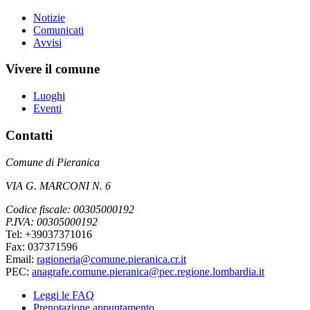
Notizie
Comunicati
Avvisi
Vivere il comune
Luoghi
Eventi
Contatti
Comune di Pieranica
VIA G. MARCONI N. 6
Codice fiscale: 00305000192
P.IVA: 00305000192
Tel: +39037371016
Fax: 037371596
Email:
ragioneria@comune.pieranica.cr.it
PEC:
anagrafe.comune.pieranica@pec.regione.lombardia.it
Leggi le FAQ
Prenotazione appuntamento