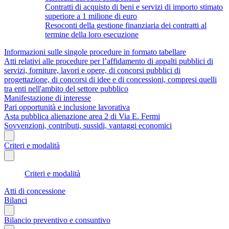
Contratti di acquisto di beni e servizi di importo stimato
superiore a 1 milione di euro
Resoconti della gestione finanziaria dei contratti al
termine della loro esecuzione
Informazioni sulle singole procedure in formato tabellare
Atti relativi alle procedure per l’affidamento di appalti pubblici di
servizi, forniture, lavori e opere, di concorsi pubblici di
progettazione, di concorsi di idee e di concessioni, compresi quelli
tra enti nell'ambito del settore pubblico
Manifestazione di interesse
Pari opportunità e inclusione lavorativa
Asta pubblica alienazione area 2 di Via E. Fermi
Sovvenzioni, contributi, sussidi, vantaggi economici
Criteri e modalità
Criteri e modalità
Atti di concessione
Bilanci
Bilancio preventivo e consuntivo