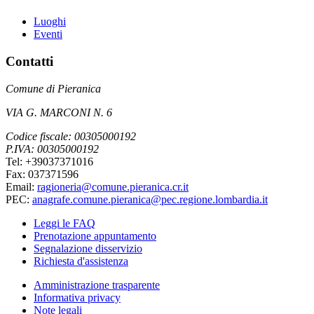
Luoghi
Eventi
Contatti
Comune di Pieranica
VIA G. MARCONI N. 6
Codice fiscale: 00305000192
P.IVA: 00305000192
Tel: +39037371016
Fax: 037371596
Email:
ragioneria@comune.pieranica.cr.it
PEC:
anagrafe.comune.pieranica@pec.regione.lombardia.it
Leggi le FAQ
Prenotazione appuntamento
Segnalazione disservizio
Richiesta d'assistenza
Amministrazione trasparente
Informativa privacy
Note legali