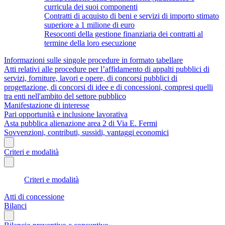
curricula dei suoi componenti
Contratti di acquisto di beni e servizi di importo stimato
superiore a 1 milione di euro
Resoconti della gestione finanziaria dei contratti al
termine della loro esecuzione
Informazioni sulle singole procedure in formato tabellare
Atti relativi alle procedure per l’affidamento di appalti pubblici di
servizi, forniture, lavori e opere, di concorsi pubblici di
progettazione, di concorsi di idee e di concessioni, compresi quelli
tra enti nell'ambito del settore pubblico
Manifestazione di interesse
Pari opportunità e inclusione lavorativa
Asta pubblica alienazione area 2 di Via E. Fermi
Sovvenzioni, contributi, sussidi, vantaggi economici
Criteri e modalità
Criteri e modalità
Atti di concessione
Bilanci