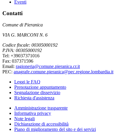
Eventi
Contatti
Comune di Pieranica
VIA G. MARCONI N. 6
Codice fiscale: 00305000192
P.IVA: 00305000192
Tel: +39037371016
Fax: 037371596
Email:
ragioneria@comune.pieranica.cr.it
PEC:
anagrafe.comune.pieranica@pec.regione.lombardia.it
Leggi le FAQ
Prenotazione appuntamento
Segnalazione disservizio
Richiesta d'assistenza
Amministrazione trasparente
Informativa privacy
Note legali
Dichiarazione di accessibilità
Piano di miglioramento del sito e dei servizi