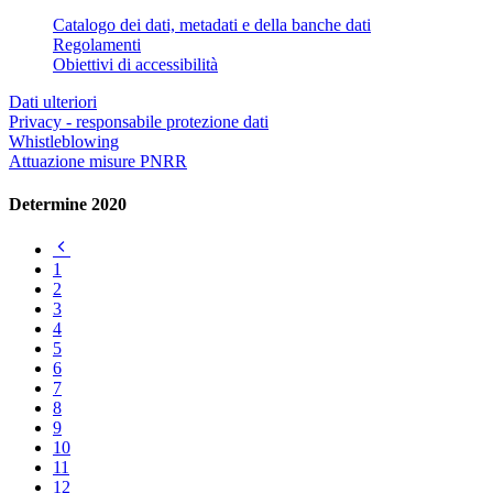
Catalogo dei dati, metadati e della banche dati
Regolamenti
Obiettivi di accessibilità
Dati ulteriori
Privacy - responsabile protezione dati
Whistleblowing
Attuazione misure PNRR
Determine 2020
Pagina
precedente
1
2
3
4
5
6
7
8
9
10
11
12