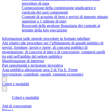
procedure di gara
Composizione della commissione giudicatrice e
curricula dei suoi componenti
Contratti di acquisto di beni e servizi di importo stimato
superiore a 1 milione di euro
Resoconti della gestione finanziaria dei contratti al
termine della loro esecuzione
Informazioni sulle singole procedure in formato tabellare
Atti relativi alle procedure per l’affidamento di appalti pubblici di
servizi, forniture, lavori e opere, di concorsi pubblici di
progettazione, di concorsi di idee e di concessioni, compresi quelli
tra enti nell'ambito del settore pubblico
Manifestazione di interesse
Pari opportunità e inclusione lavorativa
Asta pubblica alienazione area 2 di Via E. Fermi
Sovvenzioni, contributi, sussidi, vantaggi economici
Criteri e modalità
Criteri e modalità
Atti di concessione
Bilanci