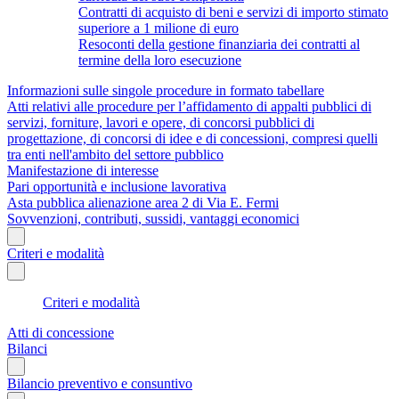
Contratti di acquisto di beni e servizi di importo stimato
superiore a 1 milione di euro
Resoconti della gestione finanziaria dei contratti al
termine della loro esecuzione
Informazioni sulle singole procedure in formato tabellare
Atti relativi alle procedure per l’affidamento di appalti pubblici di
servizi, forniture, lavori e opere, di concorsi pubblici di
progettazione, di concorsi di idee e di concessioni, compresi quelli
tra enti nell'ambito del settore pubblico
Manifestazione di interesse
Pari opportunità e inclusione lavorativa
Asta pubblica alienazione area 2 di Via E. Fermi
Sovvenzioni, contributi, sussidi, vantaggi economici
Criteri e modalità
Criteri e modalità
Atti di concessione
Bilanci
Bilancio preventivo e consuntivo