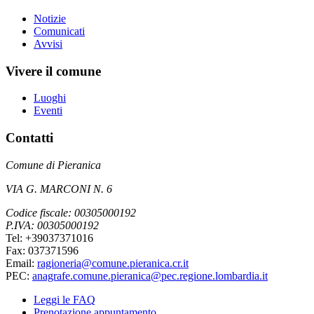
Notizie
Comunicati
Avvisi
Vivere il comune
Luoghi
Eventi
Contatti
Comune di Pieranica
VIA G. MARCONI N. 6
Codice fiscale: 00305000192
P.IVA: 00305000192
Tel: +39037371016
Fax: 037371596
Email:
ragioneria@comune.pieranica.cr.it
PEC:
anagrafe.comune.pieranica@pec.regione.lombardia.it
Leggi le FAQ
Prenotazione appuntamento