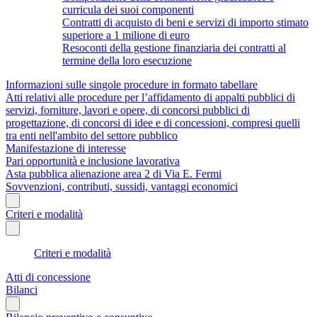
curricula dei suoi componenti
Contratti di acquisto di beni e servizi di importo stimato
superiore a 1 milione di euro
Resoconti della gestione finanziaria dei contratti al
termine della loro esecuzione
Informazioni sulle singole procedure in formato tabellare
Atti relativi alle procedure per l’affidamento di appalti pubblici di
servizi, forniture, lavori e opere, di concorsi pubblici di
progettazione, di concorsi di idee e di concessioni, compresi quelli
tra enti nell'ambito del settore pubblico
Manifestazione di interesse
Pari opportunità e inclusione lavorativa
Asta pubblica alienazione area 2 di Via E. Fermi
Sovvenzioni, contributi, sussidi, vantaggi economici
Criteri e modalità
Criteri e modalità
Atti di concessione
Bilanci