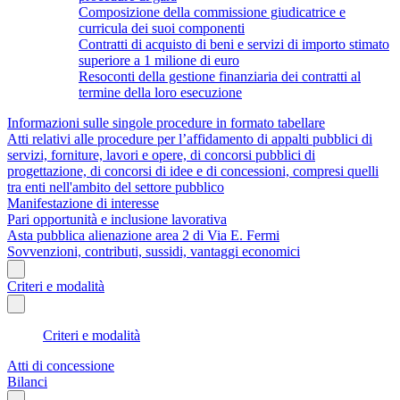
Composizione della commissione giudicatrice e
curricula dei suoi componenti
Contratti di acquisto di beni e servizi di importo stimato
superiore a 1 milione di euro
Resoconti della gestione finanziaria dei contratti al
termine della loro esecuzione
Informazioni sulle singole procedure in formato tabellare
Atti relativi alle procedure per l’affidamento di appalti pubblici di
servizi, forniture, lavori e opere, di concorsi pubblici di
progettazione, di concorsi di idee e di concessioni, compresi quelli
tra enti nell'ambito del settore pubblico
Manifestazione di interesse
Pari opportunità e inclusione lavorativa
Asta pubblica alienazione area 2 di Via E. Fermi
Sovvenzioni, contributi, sussidi, vantaggi economici
Criteri e modalità
Criteri e modalità
Atti di concessione
Bilanci