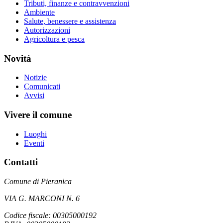
Tributi, finanze e contravvenzioni
Ambiente
Salute, benessere e assistenza
Autorizzazioni
Agricoltura e pesca
Novità
Notizie
Comunicati
Avvisi
Vivere il comune
Luoghi
Eventi
Contatti
Comune di Pieranica
VIA G. MARCONI N. 6
Codice fiscale: 00305000192