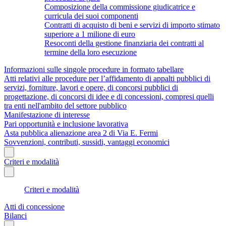
Composizione della commissione giudicatrice e
curricula dei suoi componenti
Contratti di acquisto di beni e servizi di importo stimato
superiore a 1 milione di euro
Resoconti della gestione finanziaria dei contratti al
termine della loro esecuzione
Informazioni sulle singole procedure in formato tabellare
Atti relativi alle procedure per l’affidamento di appalti pubblici di
servizi, forniture, lavori e opere, di concorsi pubblici di
progettazione, di concorsi di idee e di concessioni, compresi quelli
tra enti nell'ambito del settore pubblico
Manifestazione di interesse
Pari opportunità e inclusione lavorativa
Asta pubblica alienazione area 2 di Via E. Fermi
Sovvenzioni, contributi, sussidi, vantaggi economici
Criteri e modalità
Criteri e modalità
Atti di concessione
Bilanci