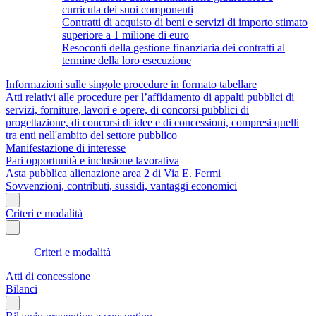
curricula dei suoi componenti
Contratti di acquisto di beni e servizi di importo stimato
superiore a 1 milione di euro
Resoconti della gestione finanziaria dei contratti al
termine della loro esecuzione
Informazioni sulle singole procedure in formato tabellare
Atti relativi alle procedure per l’affidamento di appalti pubblici di
servizi, forniture, lavori e opere, di concorsi pubblici di
progettazione, di concorsi di idee e di concessioni, compresi quelli
tra enti nell'ambito del settore pubblico
Manifestazione di interesse
Pari opportunità e inclusione lavorativa
Asta pubblica alienazione area 2 di Via E. Fermi
Sovvenzioni, contributi, sussidi, vantaggi economici
Criteri e modalità
Criteri e modalità
Atti di concessione
Bilanci