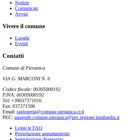
Notizie
Comunicati
Avvisi
Vivere il comune
Luoghi
Eventi
Contatti
Comune di Pieranica
VIA G. MARCONI N. 6
Codice fiscale: 00305000192
P.IVA: 00305000192
Tel: +39037371016
Fax: 037371596
Email:
ragioneria@comune.pieranica.cr.it
PEC:
anagrafe.comune.pieranica@pec.regione.lombardia.it
Leggi le FAQ
Prenotazione appuntamento
Segnalazione disservizio