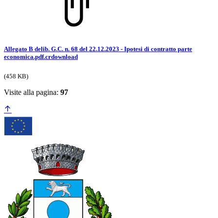
Allegato B delib. G.C. n. 68 del 22.12.2023 - Ipotesi di contratto parte
economica.pdf.crdownload
(458 KB)
Visite alla pagina:
97