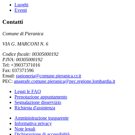
Luoghi
Eventi
Contatti
Comune di Pieranica
VIA G. MARCONI N. 6
Codice fiscale: 00305000192
P.IVA: 00305000192
Tel: +39037371016
Fax: 037371596
Email:
ragioneria@comune.pieranica.cr.it
PEC:
anagrafe.comune.pieranica@pec.regione.lombardia.it
Leggi le FAQ
Prenotazione appuntamento
Segnalazione disservizio
Richiesta d'assistenza
Amministrazione trasparente
Informativa privacy
Note legali
Dichiarazione di accessibilità