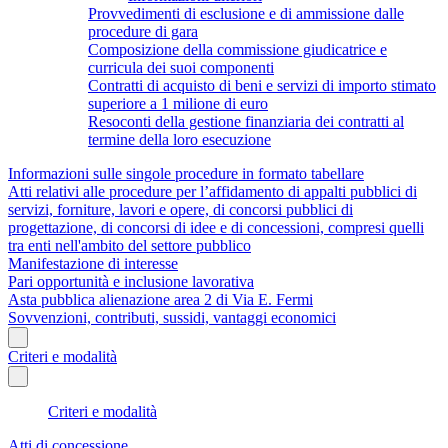
Provvedimenti di esclusione e di ammissione dalle
procedure di gara
Composizione della commissione giudicatrice e
curricula dei suoi componenti
Contratti di acquisto di beni e servizi di importo stimato
superiore a 1 milione di euro
Resoconti della gestione finanziaria dei contratti al
termine della loro esecuzione
Informazioni sulle singole procedure in formato tabellare
Atti relativi alle procedure per l’affidamento di appalti pubblici di
servizi, forniture, lavori e opere, di concorsi pubblici di
progettazione, di concorsi di idee e di concessioni, compresi quelli
tra enti nell'ambito del settore pubblico
Manifestazione di interesse
Pari opportunità e inclusione lavorativa
Asta pubblica alienazione area 2 di Via E. Fermi
Sovvenzioni, contributi, sussidi, vantaggi economici
Criteri e modalità
Criteri e modalità
Atti di concessione