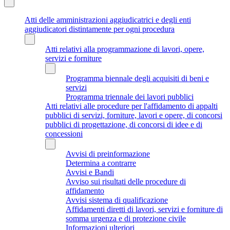
Atti delle amministrazioni aggiudicatrici e degli enti
aggiudicatori distintamente per ogni procedura
Atti relativi alla programmazione di lavori, opere,
servizi e forniture
Programma biennale degli acquisiti di beni e
servizi
Programma triennale dei lavori pubblici
Atti relativi alle procedure per l'affidamento di appalti
pubblici di servizi, forniture, lavori e opere, di concorsi
pubblici di progettazione, di concorsi di idee e di
concessioni
Avvisi di preinformazione
Determina a contrarre
Avvisi e Bandi
Avviso sui risultati delle procedure di
affidamento
Avvisi sistema di qualificazione
Affidamenti diretti di lavori, servizi e forniture di
somma urgenza e di protezione civile
Informazioni ulteriori