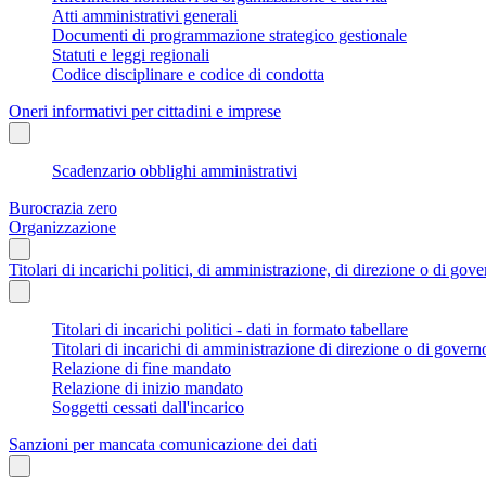
Atti amministrativi generali
Documenti di programmazione strategico gestionale
Statuti e leggi regionali
Codice disciplinare e codice di condotta
Oneri informativi per cittadini e imprese
Scadenzario obblighi amministrativi
Burocrazia zero
Organizzazione
Titolari di incarichi politici, di amministrazione, di direzione o di gov
Titolari di incarichi politici - dati in formato tabellare
Titolari di incarichi di amministrazione di direzione o di govern
Relazione di fine mandato
Relazione di inizio mandato
Soggetti cessati dall'incarico
Sanzioni per mancata comunicazione dei dati