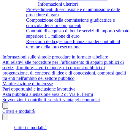
Informazioni ulteriori
Provvedimenti di esclusione e di ammissione dalle
procedure di gara
Composizione della commissione giudicatrice e
curricula dei suoi componenti
Contratti di acquisto di beni e servizi di importo stimato
superiore a 1 milione di euro
Resoconti della gestione finanziaria dei contratti al
termine della loro esecuzione
Informazioni sulle singole procedure in formato tabellare
Atti relativi alle procedure per l’affidamento di appalti pubblici di
servizi, forniture, lavori e opere, di concorsi pubblici di
progettazione, di concorsi di idee e di concessioni, compresi quelli
tra enti nell'ambito del settore pubblico
Manifestazione di interesse
Pari opportunità e inclusione lavorativa
Asta pubblica alienazione area 2 di Via E. Fermi
Sovvenzioni, contributi, sussidi, vantaggi economici
Criteri e modalità
Criteri e modalità