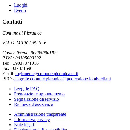
Luoghi
Eventi
Contatti
Comune di Pieranica
VIA G. MARCONI N. 6
Codice fiscale: 00305000192
P.IVA: 00305000192
Tel: +39037371016
Fax: 037371596
Email:
ragioneria@comune.pieranica.cr.it
PEC:
anagrafe.comune.pieranica@pec.regione.lombardia.it
Leggi le FAQ
Prenotazione appuntamento
Segnalazione disservizio
Richiesta d'assistenza
Amministrazione trasparente
Informativa privacy
Note legali
Dichiarazione di accessibilità