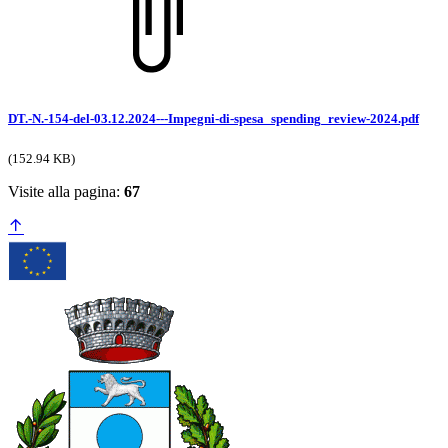
DT.-N.-154-del-03.12.2024---Impegni-di-spesa_spending_review-2024.pdf
(152.94 KB)
Visite alla pagina:
67