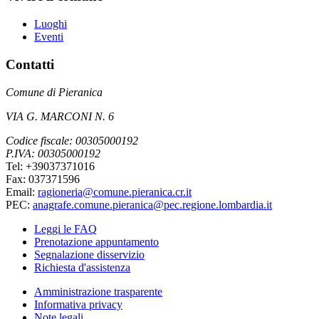
Luoghi
Eventi
Contatti
Comune di Pieranica
VIA G. MARCONI N. 6
Codice fiscale: 00305000192
P.IVA: 00305000192
Tel: +39037371016
Fax: 037371596
Email:
ragioneria@comune.pieranica.cr.it
PEC:
anagrafe.comune.pieranica@pec.regione.lombardia.it
Leggi le FAQ
Prenotazione appuntamento
Segnalazione disservizio
Richiesta d'assistenza
Amministrazione trasparente
Informativa privacy
Note legali