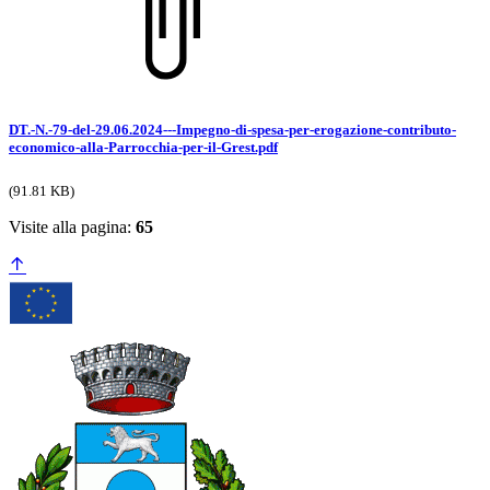
DT.-N.-79-del-29.06.2024---Impegno-di-spesa-per-erogazione-contributo-
economico-alla-Parrocchia-per-il-Grest.pdf
(91.81 KB)
Visite alla pagina:
65