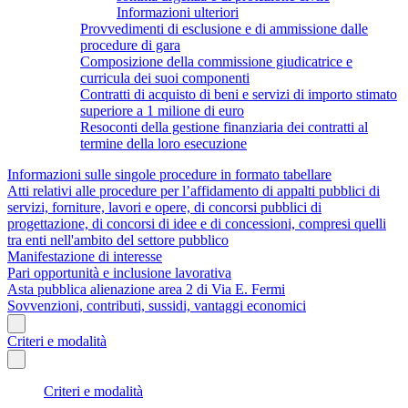
Informazioni ulteriori
Provvedimenti di esclusione e di ammissione dalle
procedure di gara
Composizione della commissione giudicatrice e
curricula dei suoi componenti
Contratti di acquisto di beni e servizi di importo stimato
superiore a 1 milione di euro
Resoconti della gestione finanziaria dei contratti al
termine della loro esecuzione
Informazioni sulle singole procedure in formato tabellare
Atti relativi alle procedure per l’affidamento di appalti pubblici di
servizi, forniture, lavori e opere, di concorsi pubblici di
progettazione, di concorsi di idee e di concessioni, compresi quelli
tra enti nell'ambito del settore pubblico
Manifestazione di interesse
Pari opportunità e inclusione lavorativa
Asta pubblica alienazione area 2 di Via E. Fermi
Sovvenzioni, contributi, sussidi, vantaggi economici
Criteri e modalità
Criteri e modalità