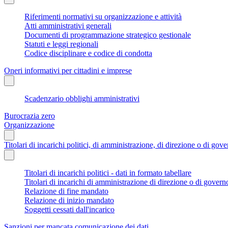
Riferimenti normativi su organizzazione e attività
Atti amministrativi generali
Documenti di programmazione strategico gestionale
Statuti e leggi regionali
Codice disciplinare e codice di condotta
Oneri informativi per cittadini e imprese
Scadenzario obblighi amministrativi
Burocrazia zero
Organizzazione
Titolari di incarichi politici, di amministrazione, di direzione o di gov
Titolari di incarichi politici - dati in formato tabellare
Titolari di incarichi di amministrazione di direzione o di govern
Relazione di fine mandato
Relazione di inizio mandato
Soggetti cessati dall'incarico
Sanzioni per mancata comunicazione dei dati