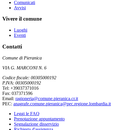
Comunicati
Avvisi
Vivere il comune
Luoghi
Eventi
Contatti
Comune di Pieranica
VIA G. MARCONI N. 6
Codice fiscale: 00305000192
P.IVA: 00305000192
Tel: +39037371016
Fax: 037371596
Email:
ragioneria@comune.pieranica.cr.it
PEC:
anagrafe.comune.pieranica@pec.regione.lombardia.it
Leggi le FAQ
Prenotazione appuntamento
Segnalazione disservizio
Richiesta d'assistenza