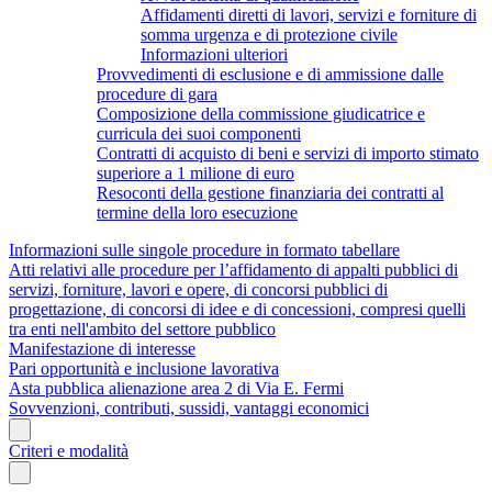
Affidamenti diretti di lavori, servizi e forniture di
somma urgenza e di protezione civile
Informazioni ulteriori
Provvedimenti di esclusione e di ammissione dalle
procedure di gara
Composizione della commissione giudicatrice e
curricula dei suoi componenti
Contratti di acquisto di beni e servizi di importo stimato
superiore a 1 milione di euro
Resoconti della gestione finanziaria dei contratti al
termine della loro esecuzione
Informazioni sulle singole procedure in formato tabellare
Atti relativi alle procedure per l’affidamento di appalti pubblici di
servizi, forniture, lavori e opere, di concorsi pubblici di
progettazione, di concorsi di idee e di concessioni, compresi quelli
tra enti nell'ambito del settore pubblico
Manifestazione di interesse
Pari opportunità e inclusione lavorativa
Asta pubblica alienazione area 2 di Via E. Fermi
Sovvenzioni, contributi, sussidi, vantaggi economici
Criteri e modalità