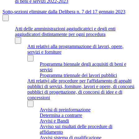
di beni e servizi 2022-2023
Sotto-sezioni eliminate dalla Delibera n. 7 del 17 gennaio 2023
Atti delle amministrazioni aggiudicatrici e degli enti
aggiudicatori distintamente per ogni procedura
Atti relativi alla programmazione di lavori, opere,
servizi e forniture
Programma biennale degli acquisiti di beni e
servizi
Programma triennale dei lavori pubblici
Atti relativi alle procedure per l'affidamento di appalti
pubblici di servizi, forniture, lavori e opere, di concorsi
pubblici di progettazione, di concorsi di idee e di
concessioni
Avvisi di preinformazione
Determina a contrarre
Avvisi e Bandi
Avviso sui risultati delle procedure di
affidamento
Avvisi sistema di qualificazione