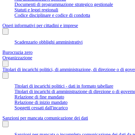
Documenti di programmazione strategico gestionale
Statuti e leggi regionali
Codice disciplinare e codice di condotta
Oneri informativi per cittadini e imprese
Scadenzario obblighi amministrativi
Burocrazia zero
Organizzazione
Titolari di incarichi politici, di amministrazione, di direzione o di gov
Titolari di incarichi politici - dati in formato tabellare
Titolari di incarichi di amministrazione di direzione o di govern
Relazione di fine mandato
Relazione di inizio mandato
Soggetti cessati dall'incarico
Sanzioni per mancata comunicazione dei dati
Sanzioni per mancata o incompleta comunicazione dei dati da parte