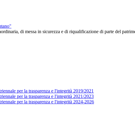
ntano"
dinaria, di messa in sicurezza e di riqualificazione di parte del patri
ennale per la trasparenza e l'integrità 2019/2021
ennale per la trasparenza e l'integrità 2021/2023
iennale per la trasparenza e l'integrità 2024-2026