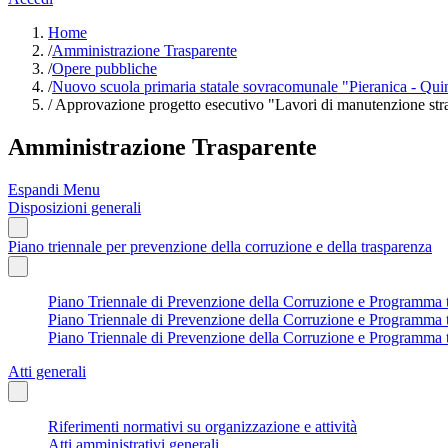
Home
/
Amministrazione Trasparente
/
Opere pubbliche
/
Nuovo scuola primaria statale sovracomunale "Pieranica - Qui
/
Approvazione progetto esecutivo "Lavori di manutenzione straor
Amministrazione Trasparente
Espandi Menu
Disposizioni generali
Piano triennale per prevenzione della corruzione e della trasparenza
Piano Triennale di Prevenzione della Corruzione e Programma tri
Piano Triennale di Prevenzione della Corruzione e Programma tri
Piano Triennale di Prevenzione della Corruzione e Programma tr
Atti generali
Riferimenti normativi su organizzazione e attività
Atti amministrativi generali