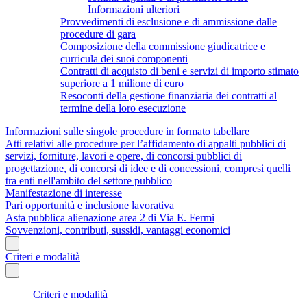
Informazioni ulteriori
Provvedimenti di esclusione e di ammissione dalle
procedure di gara
Composizione della commissione giudicatrice e
curricula dei suoi componenti
Contratti di acquisto di beni e servizi di importo stimato
superiore a 1 milione di euro
Resoconti della gestione finanziaria dei contratti al
termine della loro esecuzione
Informazioni sulle singole procedure in formato tabellare
Atti relativi alle procedure per l’affidamento di appalti pubblici di
servizi, forniture, lavori e opere, di concorsi pubblici di
progettazione, di concorsi di idee e di concessioni, compresi quelli
tra enti nell'ambito del settore pubblico
Manifestazione di interesse
Pari opportunità e inclusione lavorativa
Asta pubblica alienazione area 2 di Via E. Fermi
Sovvenzioni, contributi, sussidi, vantaggi economici
Criteri e modalità
Criteri e modalità