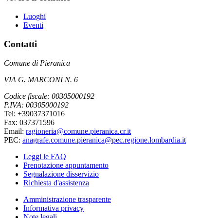
Luoghi
Eventi
Contatti
Comune di Pieranica
VIA G. MARCONI N. 6
Codice fiscale: 00305000192
P.IVA: 00305000192
Tel: +39037371016
Fax: 037371596
Email:
ragioneria@comune.pieranica.cr.it
PEC:
anagrafe.comune.pieranica@pec.regione.lombardia.it
Leggi le FAQ
Prenotazione appuntamento
Segnalazione disservizio
Richiesta d'assistenza
Amministrazione trasparente
Informativa privacy
Note legali