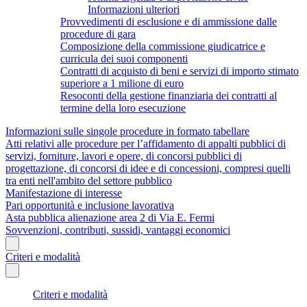
Informazioni ulteriori
Provvedimenti di esclusione e di ammissione dalle
procedure di gara
Composizione della commissione giudicatrice e
curricula dei suoi componenti
Contratti di acquisto di beni e servizi di importo stimato
superiore a 1 milione di euro
Resoconti della gestione finanziaria dei contratti al
termine della loro esecuzione
Informazioni sulle singole procedure in formato tabellare
Atti relativi alle procedure per l’affidamento di appalti pubblici di
servizi, forniture, lavori e opere, di concorsi pubblici di
progettazione, di concorsi di idee e di concessioni, compresi quelli
tra enti nell'ambito del settore pubblico
Manifestazione di interesse
Pari opportunità e inclusione lavorativa
Asta pubblica alienazione area 2 di Via E. Fermi
Sovvenzioni, contributi, sussidi, vantaggi economici
Criteri e modalità
Criteri e modalità