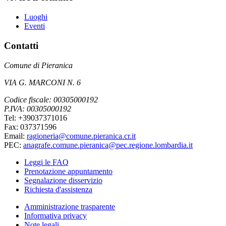
Luoghi
Eventi
Contatti
Comune di Pieranica
VIA G. MARCONI N. 6
Codice fiscale: 00305000192
P.IVA: 00305000192
Tel: +39037371016
Fax: 037371596
Email:
ragioneria@comune.pieranica.cr.it
PEC:
anagrafe.comune.pieranica@pec.regione.lombardia.it
Leggi le FAQ
Prenotazione appuntamento
Segnalazione disservizio
Richiesta d'assistenza
Amministrazione trasparente
Informativa privacy
Note legali