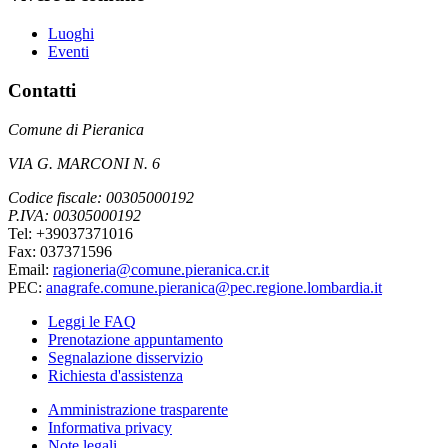
Luoghi
Eventi
Contatti
Comune di Pieranica
VIA G. MARCONI N. 6
Codice fiscale: 00305000192
P.IVA: 00305000192
Tel: +39037371016
Fax: 037371596
Email:
ragioneria@comune.pieranica.cr.it
PEC:
anagrafe.comune.pieranica@pec.regione.lombardia.it
Leggi le FAQ
Prenotazione appuntamento
Segnalazione disservizio
Richiesta d'assistenza
Amministrazione trasparente
Informativa privacy
Note legali