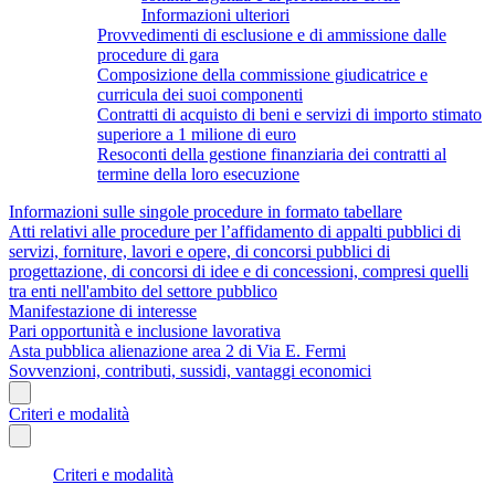
Informazioni ulteriori
Provvedimenti di esclusione e di ammissione dalle
procedure di gara
Composizione della commissione giudicatrice e
curricula dei suoi componenti
Contratti di acquisto di beni e servizi di importo stimato
superiore a 1 milione di euro
Resoconti della gestione finanziaria dei contratti al
termine della loro esecuzione
Informazioni sulle singole procedure in formato tabellare
Atti relativi alle procedure per l’affidamento di appalti pubblici di
servizi, forniture, lavori e opere, di concorsi pubblici di
progettazione, di concorsi di idee e di concessioni, compresi quelli
tra enti nell'ambito del settore pubblico
Manifestazione di interesse
Pari opportunità e inclusione lavorativa
Asta pubblica alienazione area 2 di Via E. Fermi
Sovvenzioni, contributi, sussidi, vantaggi economici
Criteri e modalità
Criteri e modalità