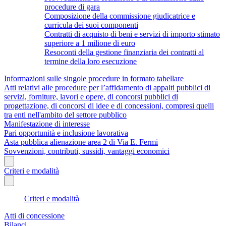
procedure di gara
Composizione della commissione giudicatrice e
curricula dei suoi componenti
Contratti di acquisto di beni e servizi di importo stimato
superiore a 1 milione di euro
Resoconti della gestione finanziaria dei contratti al
termine della loro esecuzione
Informazioni sulle singole procedure in formato tabellare
Atti relativi alle procedure per l’affidamento di appalti pubblici di
servizi, forniture, lavori e opere, di concorsi pubblici di
progettazione, di concorsi di idee e di concessioni, compresi quelli
tra enti nell'ambito del settore pubblico
Manifestazione di interesse
Pari opportunità e inclusione lavorativa
Asta pubblica alienazione area 2 di Via E. Fermi
Sovvenzioni, contributi, sussidi, vantaggi economici
Criteri e modalità
Criteri e modalità
Atti di concessione
Bilanci