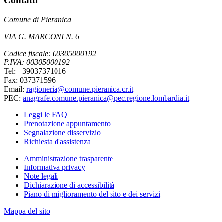
Contatti
Comune di Pieranica
VIA G. MARCONI N. 6
Codice fiscale: 00305000192
P.IVA: 00305000192
Tel: +39037371016
Fax: 037371596
Email:
ragioneria@comune.pieranica.cr.it
PEC:
anagrafe.comune.pieranica@pec.regione.lombardia.it
Leggi le FAQ
Prenotazione appuntamento
Segnalazione disservizio
Richiesta d'assistenza
Amministrazione trasparente
Informativa privacy
Note legali
Dichiarazione di accessibilità
Piano di miglioramento del sito e dei servizi
Mappa del sito