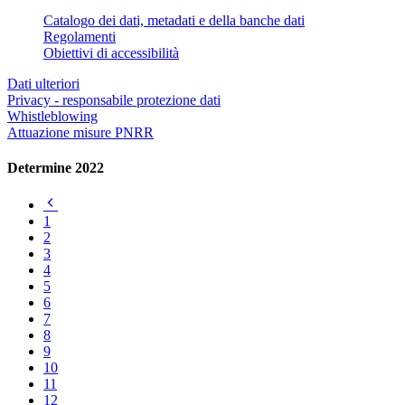
Catalogo dei dati, metadati e della banche dati
Regolamenti
Obiettivi di accessibilità
Dati ulteriori
Privacy - responsabile protezione dati
Whistleblowing
Attuazione misure PNRR
Determine 2022
Pagina
precedente
1
2
3
4
5
6
7
8
9
10
11
12