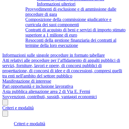
Informazioni ulteriori
Provvedimenti di esclusione e di ammissione dalle
procedure di gara
Composizione della commissione giudicatrice e
curricula dei suoi componenti
Contratti di acquisto di beni e servizi di importo stimato
superiore a 1 milione di euro
Resoconti della gestione finanziaria dei contratti al
termine della loro esecuzione
Informazioni sulle singole procedure in formato tabellare
Atti relativi alle procedure per l’affidamento di appalti pubblici di
servizi, forniture, lavori e opere, di concorsi pubblici di
progettazione, di concorsi di idee e di concessioni, compresi quelli
tra enti nell'ambito del settore pubblico
Manifestazione di interesse
Pari opportunità e inclusione lavorativa
Asta pubblica alienazione area 2 di Via E. Fermi
Sovvenzioni, contributi, sussidi, vantaggi economici
Criteri e modalità
Criteri e modalità