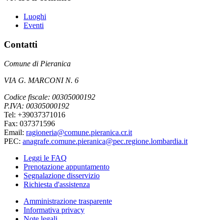
Luoghi
Eventi
Contatti
Comune di Pieranica
VIA G. MARCONI N. 6
Codice fiscale: 00305000192
P.IVA: 00305000192
Tel: +39037371016
Fax: 037371596
Email:
ragioneria@comune.pieranica.cr.it
PEC:
anagrafe.comune.pieranica@pec.regione.lombardia.it
Leggi le FAQ
Prenotazione appuntamento
Segnalazione disservizio
Richiesta d'assistenza
Amministrazione trasparente
Informativa privacy
Note legali