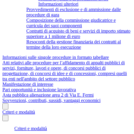
Informazioni ulteriori
Provvedimenti di esclusione e di ammissione dalle
procedure di gara
Composizione della commissione giudicatrice e
curricula dei suoi componenti
Contratti di acquisto di beni e servizi di importo stimato
superiore a 1 milione di euro
Resoconti della gestione finanziaria dei contratti al
termine della loro esecuzione
Informazioni sulle singole procedure in formato tabellare
Atti relativi alle procedure per l’affidamento di appalti pubblici di
servizi, forniture, lavori e opere, di concorsi pubblici di
progettazione, di concorsi di idee e di concessioni, compresi quelli
tra enti nell'ambito del settore pubblico
Manifestazione di interesse
Pari opportunità e inclusione lavorativa
Asta pubblica alienazione area 2 di Via E. Fermi
Sovvenzioni, contributi, sussidi, vantaggi economici
Criteri e modalità
Criteri e modalità