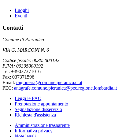
Luoghi
Eventi
Contatti
Comune di Pieranica
VIA G. MARCONI N. 6
Codice fiscale: 00305000192
P.IVA: 00305000192
Tel: +39037371016
Fax: 037371596
Email:
ragioneria@comune.pieranica.cr.it
PEC:
anagrafe.comune.pieranica@pec.regione.lombardia.it
Leggi le FAQ
Prenotazione appuntamento
Segnalazione disservizio
Richiesta d'assistenza
Amministrazione trasparente
Informativa privacy
Note legali