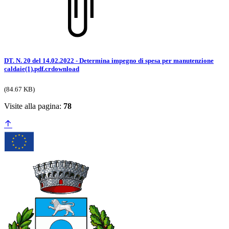
DT. N. 20 del 14.02.2022 - Determina impegno di spesa per manutenzione
caldaie(1).pdf.crdownload
(84.67 KB)
Visite alla pagina:
78