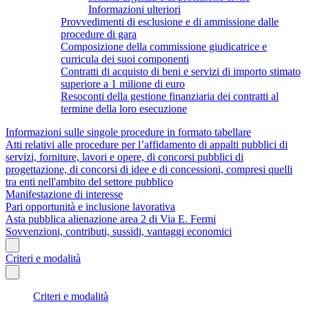
Informazioni ulteriori
Provvedimenti di esclusione e di ammissione dalle
procedure di gara
Composizione della commissione giudicatrice e
curricula dei suoi componenti
Contratti di acquisto di beni e servizi di importo stimato
superiore a 1 milione di euro
Resoconti della gestione finanziaria dei contratti al
termine della loro esecuzione
Informazioni sulle singole procedure in formato tabellare
Atti relativi alle procedure per l’affidamento di appalti pubblici di
servizi, forniture, lavori e opere, di concorsi pubblici di
progettazione, di concorsi di idee e di concessioni, compresi quelli
tra enti nell'ambito del settore pubblico
Manifestazione di interesse
Pari opportunità e inclusione lavorativa
Asta pubblica alienazione area 2 di Via E. Fermi
Sovvenzioni, contributi, sussidi, vantaggi economici
Criteri e modalità
Criteri e modalità