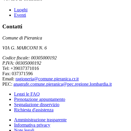
Luoghi
Eventi
Contatti
Comune di Pieranica
VIA G. MARCONI N. 6
Codice fiscale: 00305000192
P.IVA: 00305000192
Tel: +39037371016
Fax: 037371596
Email:
ragioneria@comune.pieranica.cr.it
PEC:
anagrafe.comune.pieranica@pec.regione.lombardia.it
Leggi le FAQ
Prenotazione appuntamento
Segnalazione disservizio
Richiesta d'assistenza
Amministrazione trasparente
Informativa privacy
Note legali