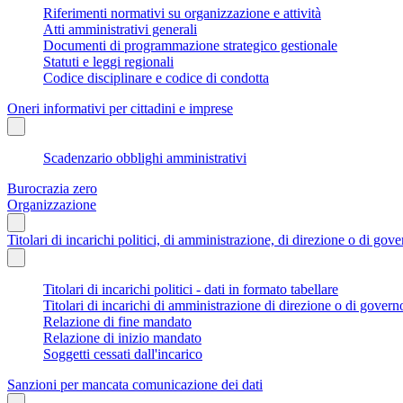
Riferimenti normativi su organizzazione e attività
Atti amministrativi generali
Documenti di programmazione strategico gestionale
Statuti e leggi regionali
Codice disciplinare e codice di condotta
Oneri informativi per cittadini e imprese
Scadenzario obblighi amministrativi
Burocrazia zero
Organizzazione
Titolari di incarichi politici, di amministrazione, di direzione o di gov
Titolari di incarichi politici - dati in formato tabellare
Titolari di incarichi di amministrazione di direzione o di govern
Relazione di fine mandato
Relazione di inizio mandato
Soggetti cessati dall'incarico
Sanzioni per mancata comunicazione dei dati