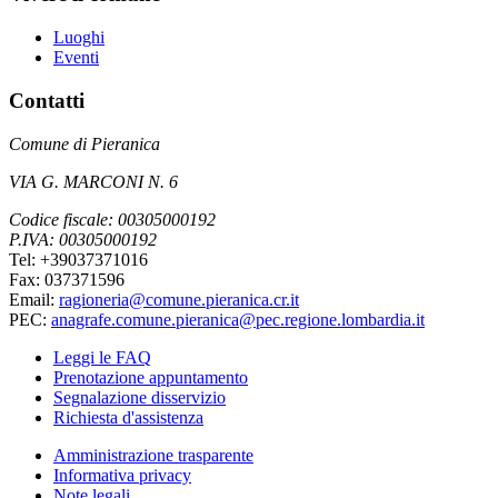
Luoghi
Eventi
Contatti
Comune di Pieranica
VIA G. MARCONI N. 6
Codice fiscale: 00305000192
P.IVA: 00305000192
Tel: +39037371016
Fax: 037371596
Email:
ragioneria@comune.pieranica.cr.it
PEC:
anagrafe.comune.pieranica@pec.regione.lombardia.it
Leggi le FAQ
Prenotazione appuntamento
Segnalazione disservizio
Richiesta d'assistenza
Amministrazione trasparente
Informativa privacy
Note legali