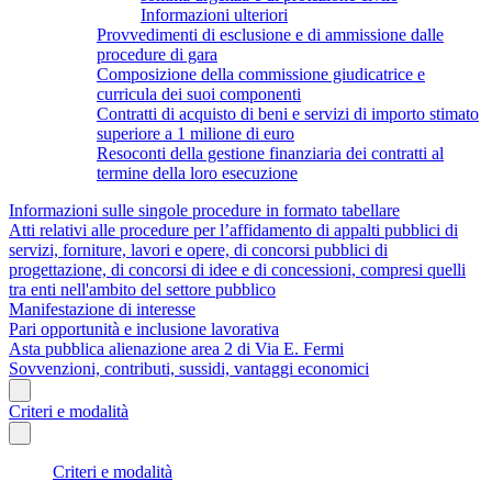
Informazioni ulteriori
Provvedimenti di esclusione e di ammissione dalle
procedure di gara
Composizione della commissione giudicatrice e
curricula dei suoi componenti
Contratti di acquisto di beni e servizi di importo stimato
superiore a 1 milione di euro
Resoconti della gestione finanziaria dei contratti al
termine della loro esecuzione
Informazioni sulle singole procedure in formato tabellare
Atti relativi alle procedure per l’affidamento di appalti pubblici di
servizi, forniture, lavori e opere, di concorsi pubblici di
progettazione, di concorsi di idee e di concessioni, compresi quelli
tra enti nell'ambito del settore pubblico
Manifestazione di interesse
Pari opportunità e inclusione lavorativa
Asta pubblica alienazione area 2 di Via E. Fermi
Sovvenzioni, contributi, sussidi, vantaggi economici
Criteri e modalità
Criteri e modalità