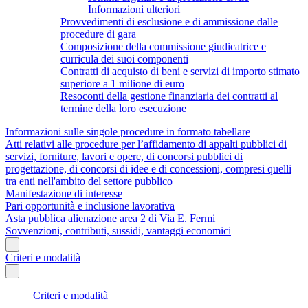
Informazioni ulteriori
Provvedimenti di esclusione e di ammissione dalle
procedure di gara
Composizione della commissione giudicatrice e
curricula dei suoi componenti
Contratti di acquisto di beni e servizi di importo stimato
superiore a 1 milione di euro
Resoconti della gestione finanziaria dei contratti al
termine della loro esecuzione
Informazioni sulle singole procedure in formato tabellare
Atti relativi alle procedure per l’affidamento di appalti pubblici di
servizi, forniture, lavori e opere, di concorsi pubblici di
progettazione, di concorsi di idee e di concessioni, compresi quelli
tra enti nell'ambito del settore pubblico
Manifestazione di interesse
Pari opportunità e inclusione lavorativa
Asta pubblica alienazione area 2 di Via E. Fermi
Sovvenzioni, contributi, sussidi, vantaggi economici
Criteri e modalità
Criteri e modalità