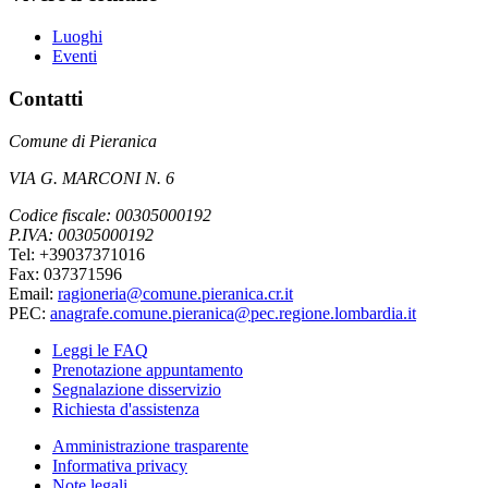
Luoghi
Eventi
Contatti
Comune di Pieranica
VIA G. MARCONI N. 6
Codice fiscale: 00305000192
P.IVA: 00305000192
Tel: +39037371016
Fax: 037371596
Email:
ragioneria@comune.pieranica.cr.it
PEC:
anagrafe.comune.pieranica@pec.regione.lombardia.it
Leggi le FAQ
Prenotazione appuntamento
Segnalazione disservizio
Richiesta d'assistenza
Amministrazione trasparente
Informativa privacy
Note legali