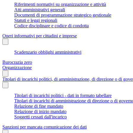
Riferimenti normativi su organizzazione e attività
Atti amministrativi generali
Documenti di programmazione strategico gestionale
Statuti e leggi regionali
Codice disciplinare e codice di condotta
Oneri informativi per cittadini e imprese
Scadenzario obblighi amministrativi
Burocrazia zero
Organizzazione
Titolari di incarichi politici, di amministrazione, di direzione o di gov
Titolari di incarichi politici - dati in formato tabellare
Titolari di incarichi di amministrazione di direzione o di govern
Relazione di fine mandato
Relazione di inizio mandato
Soggetti cessati dall'incarico
Sanzioni per mancata comunicazione dei dati