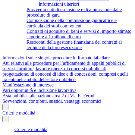
Informazioni ulteriori
Provvedimenti di esclusione e di ammissione dalle
procedure di gara
Composizione della commissione giudicatrice e
curricula dei suoi componenti
Contratti di acquisto di beni e servizi di importo stimato
superiore a 1 milione di euro
Resoconti della gestione finanziaria dei contratti al
termine della loro esecuzione
Informazioni sulle singole procedure in formato tabellare
Atti relativi alle procedure per l’affidamento di appalti pubblici di
servizi, forniture, lavori e opere, di concorsi pubblici di
progettazione, di concorsi di idee e di concessioni, compresi quelli
tra enti nell'ambito del settore pubblico
Manifestazione di interesse
Pari opportunità e inclusione lavorativa
Asta pubblica alienazione area 2 di Via E. Fermi
Sovvenzioni, contributi, sussidi, vantaggi economici
Criteri e modalità
Criteri e modalità