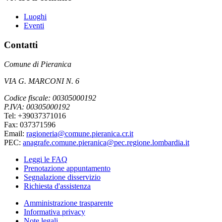
Luoghi
Eventi
Contatti
Comune di Pieranica
VIA G. MARCONI N. 6
Codice fiscale: 00305000192
P.IVA: 00305000192
Tel: +39037371016
Fax: 037371596
Email:
ragioneria@comune.pieranica.cr.it
PEC:
anagrafe.comune.pieranica@pec.regione.lombardia.it
Leggi le FAQ
Prenotazione appuntamento
Segnalazione disservizio
Richiesta d'assistenza
Amministrazione trasparente
Informativa privacy
Note legali