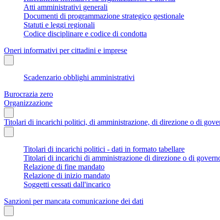
Atti amministrativi generali
Documenti di programmazione strategico gestionale
Statuti e leggi regionali
Codice disciplinare e codice di condotta
Oneri informativi per cittadini e imprese
Scadenzario obblighi amministrativi
Burocrazia zero
Organizzazione
Titolari di incarichi politici, di amministrazione, di direzione o di gov
Titolari di incarichi politici - dati in formato tabellare
Titolari di incarichi di amministrazione di direzione o di govern
Relazione di fine mandato
Relazione di inizio mandato
Soggetti cessati dall'incarico
Sanzioni per mancata comunicazione dei dati