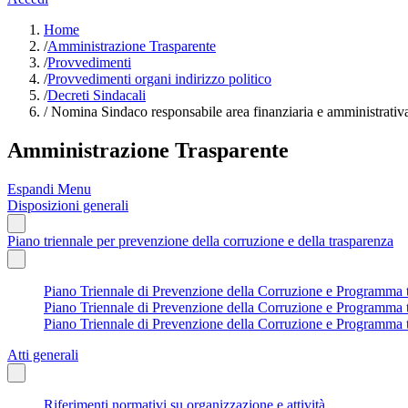
Home
/
Amministrazione Trasparente
/
Provvedimenti
/
Provvedimenti organi indirizzo politico
/
Decreti Sindacali
/
Nomina Sindaco responsabile area finanziaria e amministrativa
Amministrazione Trasparente
Espandi Menu
Disposizioni generali
Piano triennale per prevenzione della corruzione e della trasparenza
Piano Triennale di Prevenzione della Corruzione e Programma tri
Piano Triennale di Prevenzione della Corruzione e Programma tri
Piano Triennale di Prevenzione della Corruzione e Programma tr
Atti generali
Riferimenti normativi su organizzazione e attività