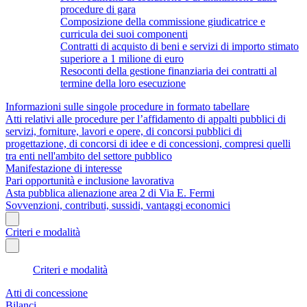
procedure di gara
Composizione della commissione giudicatrice e
curricula dei suoi componenti
Contratti di acquisto di beni e servizi di importo stimato
superiore a 1 milione di euro
Resoconti della gestione finanziaria dei contratti al
termine della loro esecuzione
Informazioni sulle singole procedure in formato tabellare
Atti relativi alle procedure per l’affidamento di appalti pubblici di
servizi, forniture, lavori e opere, di concorsi pubblici di
progettazione, di concorsi di idee e di concessioni, compresi quelli
tra enti nell'ambito del settore pubblico
Manifestazione di interesse
Pari opportunità e inclusione lavorativa
Asta pubblica alienazione area 2 di Via E. Fermi
Sovvenzioni, contributi, sussidi, vantaggi economici
Criteri e modalità
Criteri e modalità
Atti di concessione
Bilanci