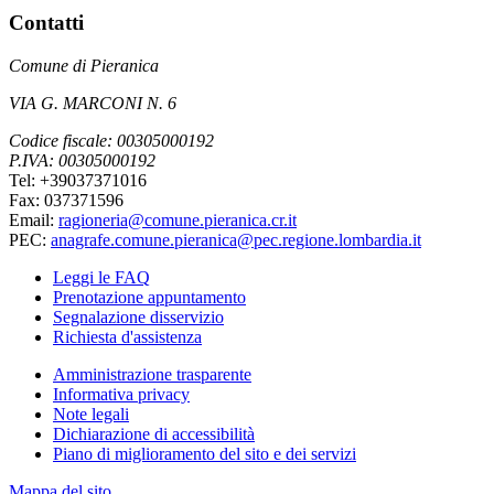
Contatti
Comune di Pieranica
VIA G. MARCONI N. 6
Codice fiscale: 00305000192
P.IVA: 00305000192
Tel: +39037371016
Fax: 037371596
Email:
ragioneria@comune.pieranica.cr.it
PEC:
anagrafe.comune.pieranica@pec.regione.lombardia.it
Leggi le FAQ
Prenotazione appuntamento
Segnalazione disservizio
Richiesta d'assistenza
Amministrazione trasparente
Informativa privacy
Note legali
Dichiarazione di accessibilità
Piano di miglioramento del sito e dei servizi
Mappa del sito