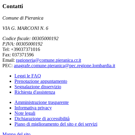
Contatti
Comune di Pieranica
VIA G. MARCONI N. 6
Codice fiscale: 00305000192
P.IVA: 00305000192
Tel: +39037371016
Fax: 037371596
Email:
ragioneria@comune.pieranica.cr.it
PEC:
anagrafe.comune.pieranica@pec.regione.lombardia.it
Leggi le FAQ
Prenotazione appuntamento
Segnalazione disservizio
Richiesta d'assistenza
Amministrazione trasparente
Informativa privacy
Note legali
Dichiarazione di accessibilità
Piano di miglioramento del sito e dei servizi
Mappa del sito