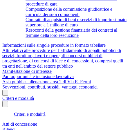
procedure di gara
Composizione della commissione giudicatrice e
curricula dei suoi componenti
Contratti di acquisto di beni e servizi di importo stimato
superiore a 1 milione di euro
Resoconti della gestione finanziaria dei contratti al
termine della loro esecuzione
Informazioni sulle singole procedure in formato tabellare
Atti relativi alle procedure per l’affidamento di appalti pubblici di
servizi, forniture, lavori e opere, di concorsi pubblici di
progettazione, di concorsi di idee e di concessioni, compresi quelli
tra enti nell'ambito del settore pubblico
Manifestazione di interesse
Pari opportunità e inclusione lavorativa
Asta pubblica alienazione area 2 di Via E. Fermi
Sovvenzioni, contributi, sussidi, vantaggi economici
Criteri e modalità
Criteri e modalità
Atti di concessione
Bilanci