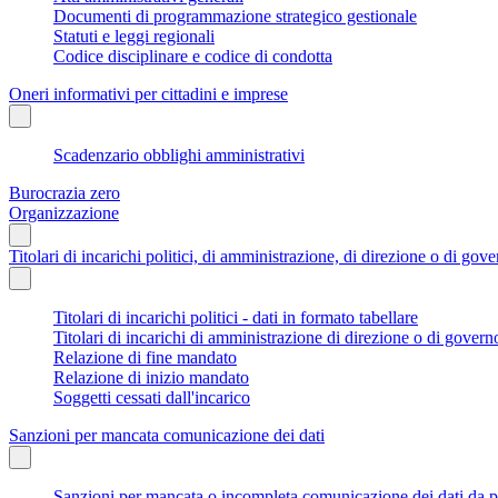
Documenti di programmazione strategico gestionale
Statuti e leggi regionali
Codice disciplinare e codice di condotta
Oneri informativi per cittadini e imprese
Scadenzario obblighi amministrativi
Burocrazia zero
Organizzazione
Titolari di incarichi politici, di amministrazione, di direzione o di gov
Titolari di incarichi politici - dati in formato tabellare
Titolari di incarichi di amministrazione di direzione o di govern
Relazione di fine mandato
Relazione di inizio mandato
Soggetti cessati dall'incarico
Sanzioni per mancata comunicazione dei dati
Sanzioni per mancata o incompleta comunicazione dei dati da parte