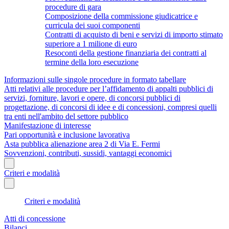
procedure di gara
Composizione della commissione giudicatrice e
curricula dei suoi componenti
Contratti di acquisto di beni e servizi di importo stimato
superiore a 1 milione di euro
Resoconti della gestione finanziaria dei contratti al
termine della loro esecuzione
Informazioni sulle singole procedure in formato tabellare
Atti relativi alle procedure per l’affidamento di appalti pubblici di
servizi, forniture, lavori e opere, di concorsi pubblici di
progettazione, di concorsi di idee e di concessioni, compresi quelli
tra enti nell'ambito del settore pubblico
Manifestazione di interesse
Pari opportunità e inclusione lavorativa
Asta pubblica alienazione area 2 di Via E. Fermi
Sovvenzioni, contributi, sussidi, vantaggi economici
Criteri e modalità
Criteri e modalità
Atti di concessione
Bilanci