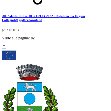
All. A delib. C.C. n. 10 del 29.04.2022 - Regolamento Organi
Collegiali(1).pdf.crdownload
(237.43 KB)
Visite alla pagina:
82