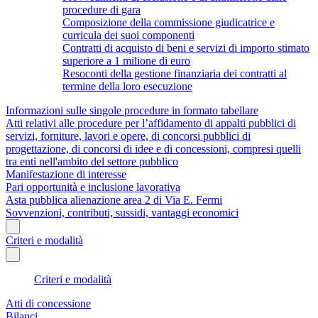
procedure di gara
Composizione della commissione giudicatrice e
curricula dei suoi componenti
Contratti di acquisto di beni e servizi di importo stimato
superiore a 1 milione di euro
Resoconti della gestione finanziaria dei contratti al
termine della loro esecuzione
Informazioni sulle singole procedure in formato tabellare
Atti relativi alle procedure per l’affidamento di appalti pubblici di
servizi, forniture, lavori e opere, di concorsi pubblici di
progettazione, di concorsi di idee e di concessioni, compresi quelli
tra enti nell'ambito del settore pubblico
Manifestazione di interesse
Pari opportunità e inclusione lavorativa
Asta pubblica alienazione area 2 di Via E. Fermi
Sovvenzioni, contributi, sussidi, vantaggi economici
Criteri e modalità
Criteri e modalità
Atti di concessione
Bilanci