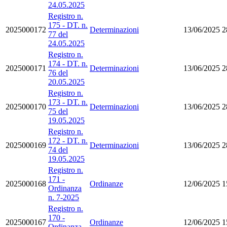
24.05.2025
Registro n.
175 - DT. n.
2025000172
Determinazioni
13/06/2025
2
77 del
24.05.2025
Registro n.
174 - DT. n.
2025000171
Determinazioni
13/06/2025
2
76 del
20.05.2025
Registro n.
173 - DT. n.
2025000170
Determinazioni
13/06/2025
2
75 del
19.05.2025
Registro n.
172 - DT. n.
2025000169
Determinazioni
13/06/2025
2
74 del
19.05.2025
Registro n.
171 -
2025000168
Ordinanze
12/06/2025
1
Ordinanza
n. 7-2025
Registro n.
170 -
2025000167
Ordinanze
12/06/2025
1
Ordinanza