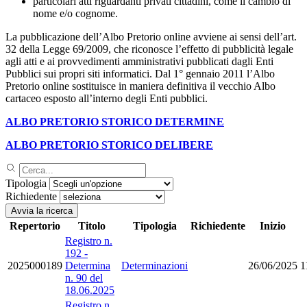
particolari atti riguardanti privati cittadini, come il cambio di
nome e/o cognome.
La pubblicazione dell’Albo Pretorio online avviene ai sensi dell’art.
32 della Legge 69/2009, che riconosce l’effetto di pubblicità legale
agli atti e ai provvedimenti amministrativi pubblicati dagli Enti
Pubblici sui propri siti informatici. Dal 1° gennaio 2011 l’Albo
Pretorio online sostituisce in maniera definitiva il vecchio Albo
cartaceo esposto all’interno degli Enti pubblici.
ALBO PRETORIO STORICO DETERMINE
ALBO PRETORIO STORICO DELIBERE
Tipologia
Richiedente
Avvia la ricerca
Repertorio
Titolo
Tipologia
Richiedente
Inizio
Registro n.
192 -
2025000189
Determina
Determinazioni
26/06/2025
1
n. 90 del
18.06.2025
Registro n.