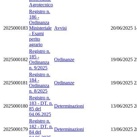
Agrotecnico
Registro n.
186 -
Ordinanza
2025000183
Ministeriale
Avvisi
20/06/2025
1
- Esami
perito
agrario
Registro n.
185 -
2025000182
Ordinanze
19/06/2025
2
Ordinanza
n. 9/2025
Registro n.
184 -
2025000181
Ordinanze
19/06/2025
2
Ordinanza
n. 8/2025
Registro n.
183 - DT. n.
2025000180
Determinazioni
13/06/2025
2
85 del
04.06.2025
Registro n.
182 - DT. n.
2025000179
Determinazioni
13/06/2025
2
84 del