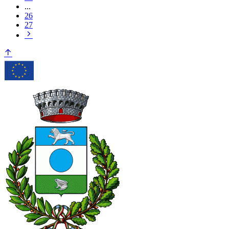
...
26
27
Pagina
successiva