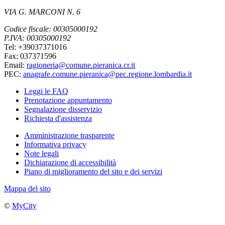
VIA G. MARCONI N. 6
Codice fiscale: 00305000192
P.IVA: 00305000192
Tel: +39037371016
Fax: 037371596
Email:
ragioneria@comune.pieranica.cr.it
PEC:
anagrafe.comune.pieranica@pec.regione.lombardia.it
Leggi le FAQ
Prenotazione appuntamento
Segnalazione disservizio
Richiesta d'assistenza
Amministrazione trasparente
Informativa privacy
Note legali
Dichiarazione di accessibilità
Piano di miglioramento del sito e dei servizi
Mappa del sito
©
MyCity