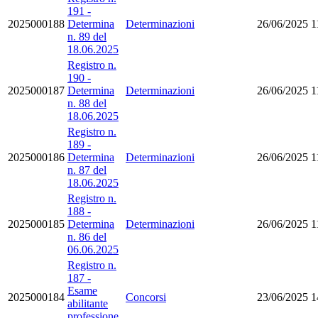
191 -
2025000188
Determina
Determinazioni
26/06/2025
1
n. 89 del
18.06.2025
Registro n.
190 -
2025000187
Determina
Determinazioni
26/06/2025
1
n. 88 del
18.06.2025
Registro n.
189 -
2025000186
Determina
Determinazioni
26/06/2025
1
n. 87 del
18.06.2025
Registro n.
188 -
2025000185
Determina
Determinazioni
26/06/2025
1
n. 86 del
06.06.2025
Registro n.
187 -
Esame
2025000184
Concorsi
23/06/2025
1
abilitante
professione