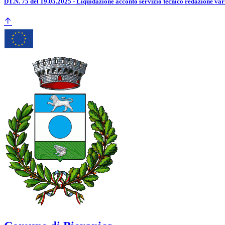
DT.N. 75 del 19.05.2025 - Liquidazione acconto servizio tecnico redazione va