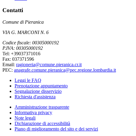
Contatti
Comune di Pieranica
VIA G. MARCONI N. 6
Codice fiscale: 00305000192
P.IVA: 00305000192
Tel: +39037371016
Fax: 037371596
Email:
ragioneria@comune.pieranica.cr.it
PEC:
anagrafe.comune.pieranica@pec.regione.lombardia.it
Leggi le FAQ
Prenotazione appuntamento
Segnalazione disservizio
Richiesta d'assistenza
Amministrazione trasparente
Informativa privacy
Note legali
Dichiarazione di accessibilità
Piano di miglioramento del sito e dei servizi