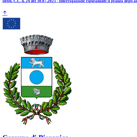
Delib. C.C. n. 24 del 30.07.2025 - Interrogazione riguradante il pranzo degli 