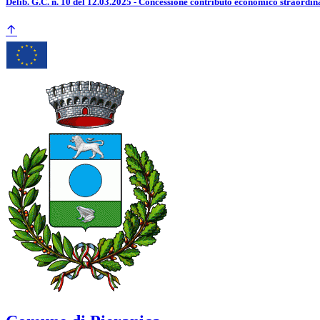
Delib. G.C. n. 10 del 12.03.2025 - Concessione contributo economico straordin