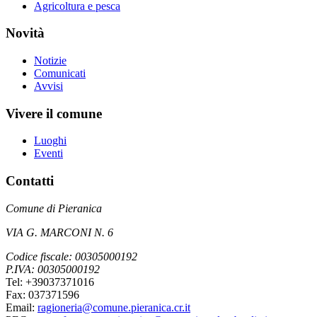
Agricoltura e pesca
Novità
Notizie
Comunicati
Avvisi
Vivere il comune
Luoghi
Eventi
Contatti
Comune di Pieranica
VIA G. MARCONI N. 6
Codice fiscale: 00305000192
P.IVA: 00305000192
Tel: +39037371016
Fax: 037371596
Email:
ragioneria@comune.pieranica.cr.it